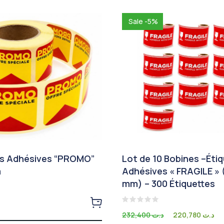
Sale -5%
es Adhésives “PROMO”
Lot de 10 Bobines –Éti
m
Adhésives « FRAGILE » 
mm) – 300 Étiquettes
Note
232,400
د.ت
220,780
د.ت
0