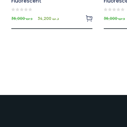
Fluorescent
Fluoresc
Note
Note
36,000
د.ت
34,200
د.ت
36,000
د.ت
0
0
sur
sur
5
5