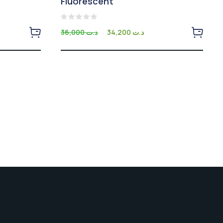
Fluorescent
Note
36,000
د.ت
34,200
د.ت
0
sur
5