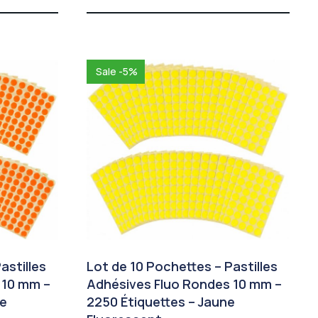
sur
5
Sale -5%
astilles
Lot de 10 Pochettes – Pastilles
 10 mm –
Adhésives Fluo Rondes 10 mm –
ge
2250 Étiquettes – Jaune