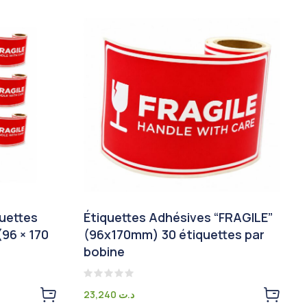
quettes
Étiquettes Adhésives “FRAGILE”
(96 × 170
(96x170mm) 30 étiquettes par
bobine
Note
23,240
د.ت
0