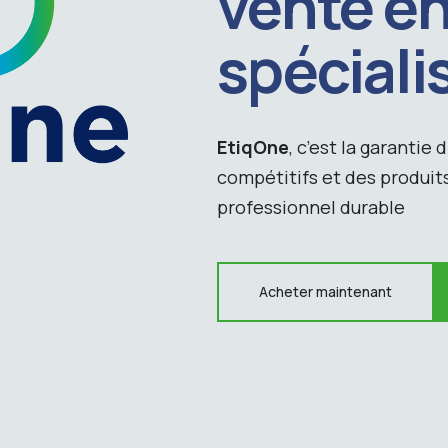
vente en
spéciali
EtiqOne
, c’est la garantie 
compétitifs et des produits
professionnel durable
Acheter maintenant