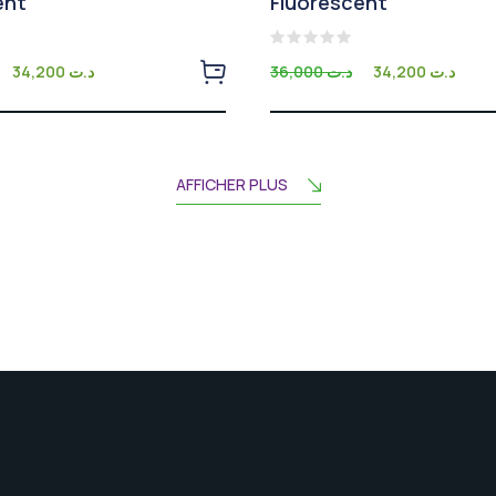
ent
Fluorescent
Note
34,200
د.ت
36,000
د.ت
34,200
د.ت
0
sur
5
AFFICHER PLUS