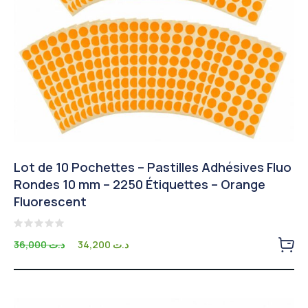
Lot de 10 Pochettes – Pastilles Adhésives Fluo
Rondes 10 mm – 2250 Étiquettes – Orange
Fluorescent
Note
Le
Le
36,000
د.ت
34,200
د.ت
0
prix
prix
sur
5
initial
actuel
était :
est :
د.ت 34,200.
د.ت 36,000.