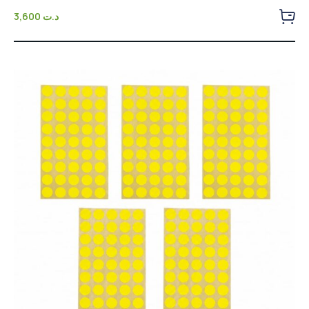
Note
3,600
د.ت
0
sur
5