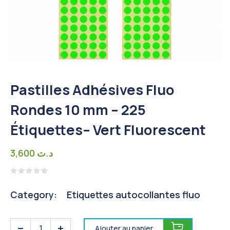
Pastilles Adhésives Fluo
Rondes 10 mm – 225
Étiquettes– Vert Fluorescent
3,600
د.ت
Note
0
Category:
Etiquettes autocollantes fluo
sur
5
Ajouter au panier