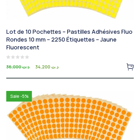
Lot de 10 Pochettes – Pastilles Adhésives Fluo
Rondes 10 mm – 2250 Étiquettes – Jaune
Fluorescent
Note
Le
Le
36,000
د.ت
34,200
د.ت
0
prix
prix
sur
5
initial
actuel
était :
est :
د.ت 34,200.
د.ت 36,000.
Sale -5%